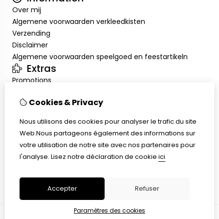
Over mij
Algemene voorwaarden verkleedkisten
Verzending
Disclaimer
Algemene voorwaarden speelgoed en feestartikeln
Extras
Promotions
Mon compte
Cookies & Privacy
Inloggen
Historique de commandes
Nous utilisons des cookies pour analyser le trafic du site
Liste de souhaits
Web.Nous partageons également des informations sur
Service client
votre utilisation de notre site avec nos partenaires pour
Nous contacter
l'analyse.
Lisez notre déclaration de cookie
ici
Retour de marchandise
Plan du site
Accepter
Refuser
Paramètres des cookies
© Copyright 2026 |
TSB