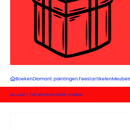
Boeken
Diamant paintingen.
Feestartikelen
Meubel
Accueil
>
Zelf klevend ridder masker