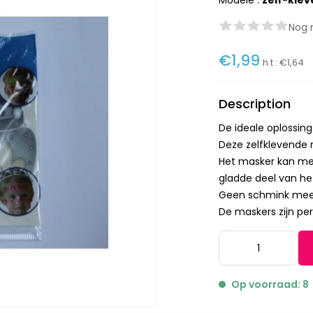
Modèle :
zelf-kle
Nog 
€1,99
h.t :
€1,64
Description
De ideale oplossing 
Deze zelfklevende m
Het masker kan mee
gladde deel van het
Geen schmink meer
De maskers zijn per
Op voorraad: 8