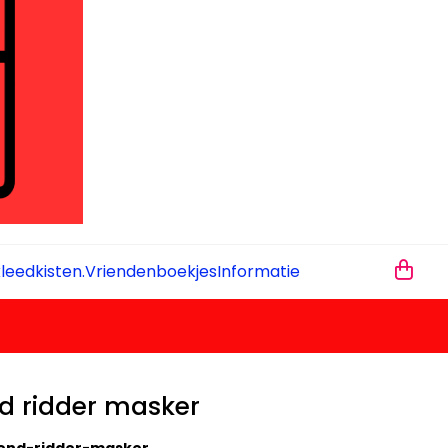
leedkisten.
Vriendenboekjes
Informatie
nd ridder masker