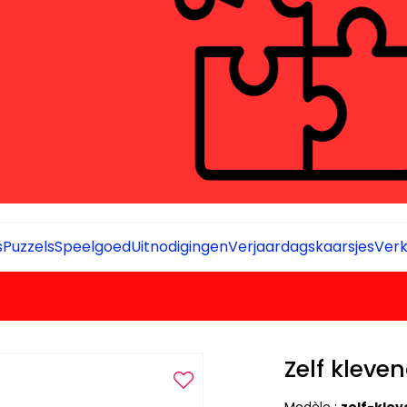
s
Puzzels
Speelgoed
Uitnodigingen
Verjaardagskaarsjes
Verk
Zelf kleve