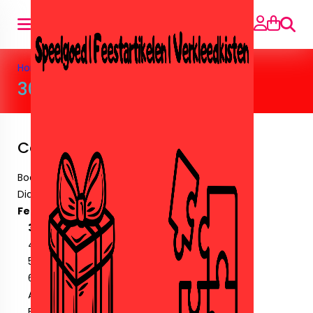
Zoeke
Home
>
Feestartikelen
>
30 Jaar
30 Jaar
Categorieën
Boeken
Diamant paintingen.
Feestartikelen
30 Jaar
40 jaar
50 jaar
60 jaar
Amika
Ballonnen