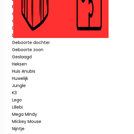
Blauwe piraat
Cars
Clown
Diverse feestartikelen
Donald Duck
Geboorte dochter
Geboorte zoon
Geslaagd
Heksen
Huis Anubis
Huwelijk
Jungle
K3
Lego
Lillebi
Mega Mindy
Mickey Mouse
Nijntje