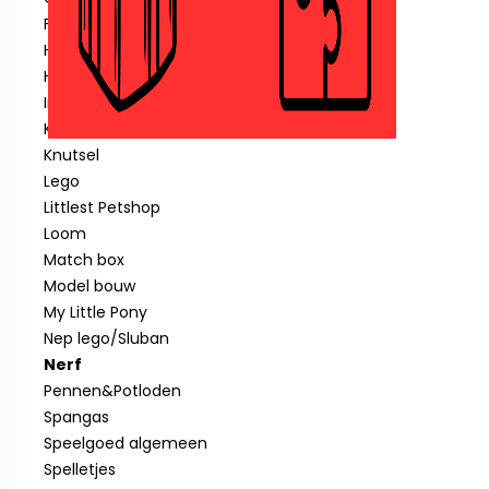
Fisher price
Hotwheels
Hout speelgoed
Indiaan
Klein speelgoed tot € 1,00
Knutsel
Lego
Littlest Petshop
Loom
Match box
Model bouw
My Little Pony
Nep lego/Sluban
Nerf
Pennen&Potloden
Spangas
Speelgoed algemeen
Spelletjes