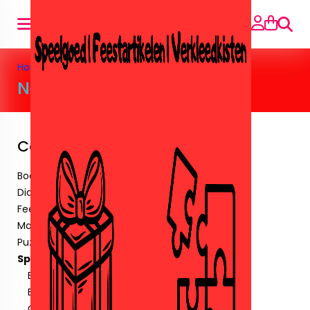
Zoeke
Home
>
Speelgoed
>
Nerf
Nerf
Categorieën
Boeken
Diamant paintingen.
Feestartikelen
Maskers & Tattoos & Stickers.
Puzzels
Speelgoed
Barbie&Poppen
Buiten speelgoed
Crystalbricks