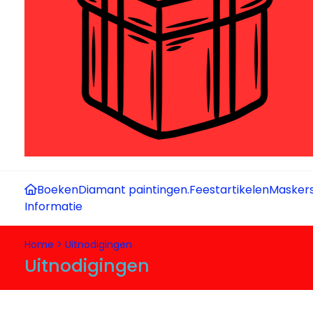
Boeken
Diamant paintingen.
Feestartikelen
Maskers
Informatie
Home
>
Uitnodigingen
Uitnodigingen