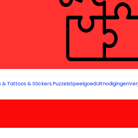
 & Tattoos & Stickers.
Puzzels
Speelgoed
Uitnodigingen
Ver