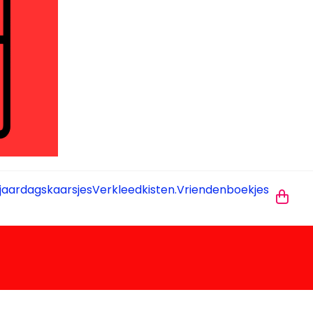
jaardagskaarsjes
Verkleedkisten.
Vriendenboekjes