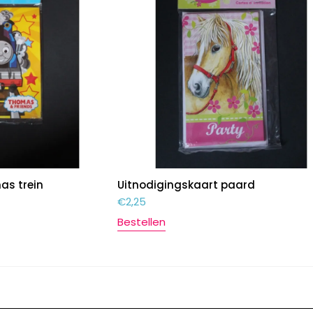
as trein
Uitnodigingskaart paard
€
2,25
Bestellen