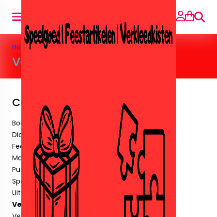
Zoeke
Home
>
Verjaardagskaarsjes
Verjaardagskaarsjes
Categorieën
Boeken
Diamant paintingen.
Feestartikelen
Maskers & Tattoos & Stickers.
Puzzels
Speelgoed
Uitnodigingen
Verjaardagskaarsjes
Verkleedkisten.