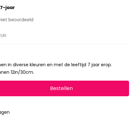
7-jaar
niet beoordeeld
1,61
en in diverse kleuren en met de leeftijd 7 jaar erop.
onnen 12in/30cm.
Bestellen
dagen