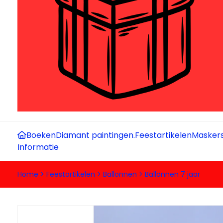
Boeken
Diamant paintingen.
Feestartikelen
Maskers
Informatie
Home
>
Feestartikelen
>
Ballonnen
>
Ballonnen 7 jaar