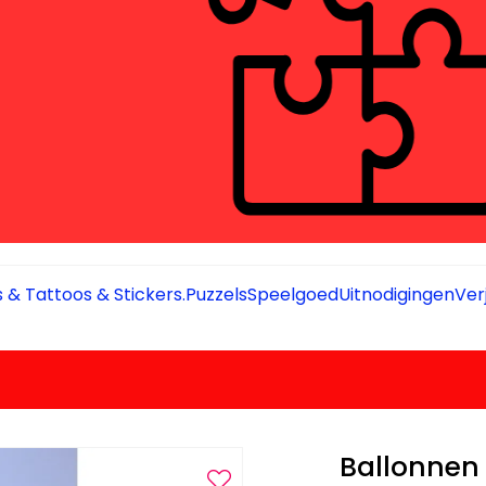
 & Tattoos & Stickers.
Puzzels
Speelgoed
Uitnodigingen
Ver
Ballonnen 