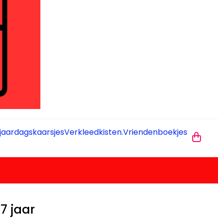
jaardagskaarsjes
Verkleedkisten.
Vriendenboekjes
7 jaar