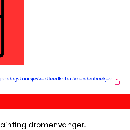
jaardagskaarsjes
Verkleedkisten.
Vriendenboekjes
ainting dromenvanger.