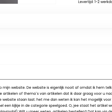
Levertijd: 1-2 werk
op mijn website. De website is eigenlijk nooit af omdat ik hem te
 artikelen of thema`s van artikelen dat ik daar graag voor u naa
op de website staan laat. het me dan weten ik kan het mogelijk v
 een kijkje in de categorie speelgoed. O, jee staat het artikel wa
laymobil) Wilt u meer weten, artikelen bestellen? Dat kan via de 