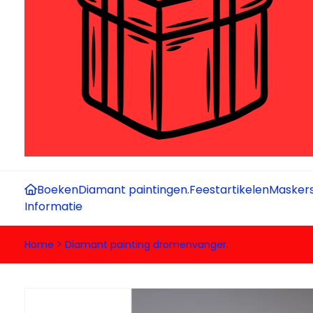
Boeken
Diamant paintingen.
Feestartikelen
Maskers
Informatie
Home
>
Diamant painting dromenvanger.