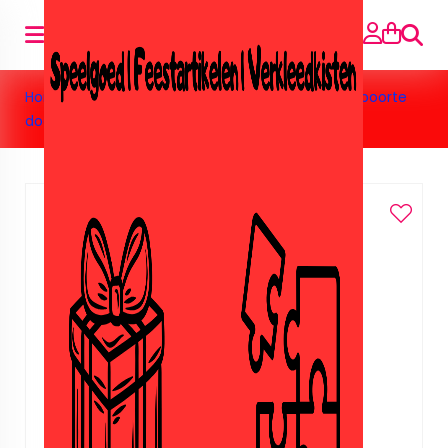
Zoeke
Home
>
Feestartikelen
>
Geboorte dochter
>
Geboorte
dochter totaal pakket