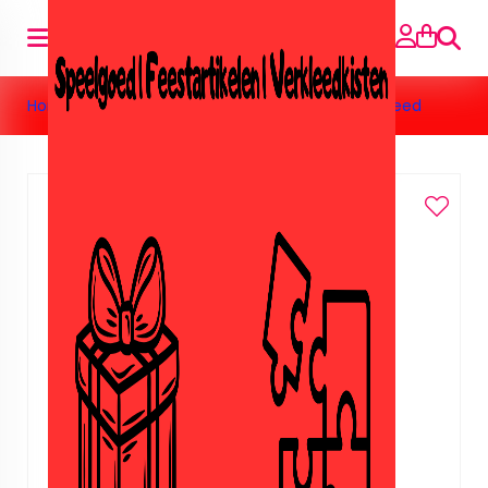
Zoeke
Home
>
Feestartikelen
>
Heksen
>
Heksen tafelkleed