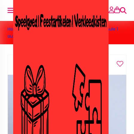
Zoeke
Home
>
Speelgoed
>
Hotwheels
>
Hotwheel formule 1
auto geel