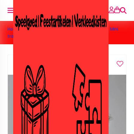
Zoeke
Home
>
Speelgoed
>
Klein speelgoed tot € 1,00
>
Mini
traktatie