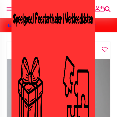
Zoeke
Home
>
Feestartikelen
>
Nijntje
>
Nijntje servetten