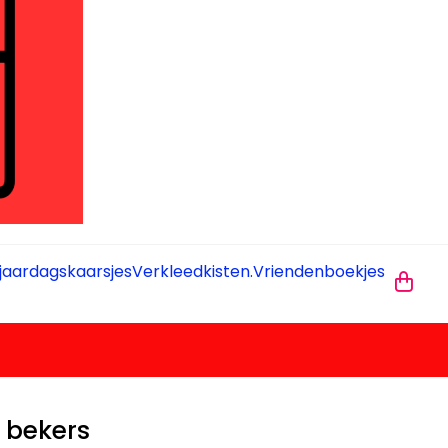
jaardagskaarsjes
Verkleedkisten.
Vriendenboekjes
 bekers