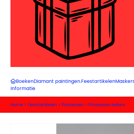
Boeken
Diamant paintingen.
Feestartikelen
Maskers
Informatie
Home
>
Feestartikelen
>
Prinsessen
>
Prinsessen bekers