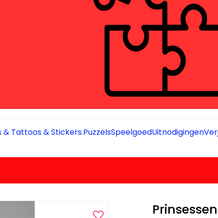
 & Tattoos & Stickers.
Puzzels
Speelgoed
Uitnodigingen
Ver
Prinsessen