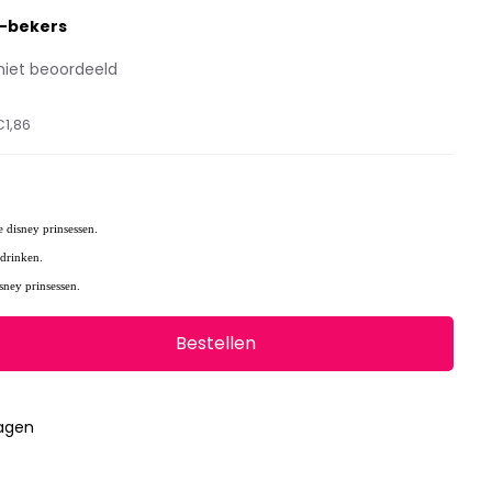
n-bekers
niet beoordeeld
€1,86
e disney prinsessen.
 drinken.
sney prinsessen.
Bestellen
0
dagen