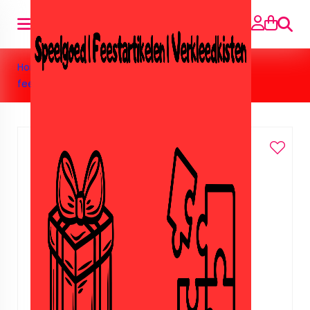
Zoeke
Home
>
Feestartikelen
>
Prinsessen
>
Prinsessen
feestzakjes dansende