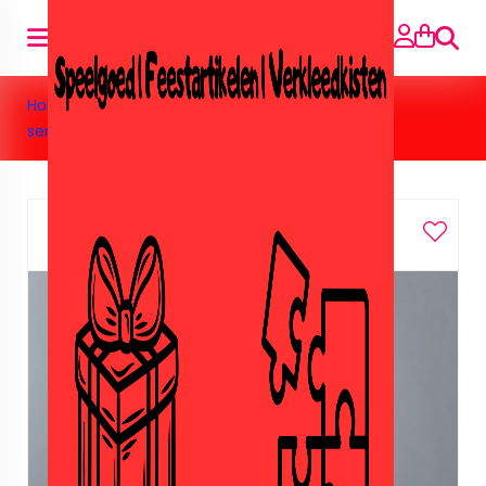
Zoeke
Home
>
Feestartikelen
>
Prinsessen
>
Prinsessen
servetten