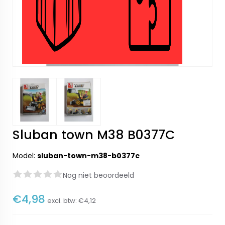
Sluban town M38 B0377C
Model:
sluban-town-m38-b0377c
Nog niet beoordeeld
€4,98
excl. btw:
€4,12