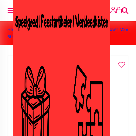
Zoeke
Home
>
Speelgoed
>
Nep lego/Sluban
>
Sluban town M38
B0377C