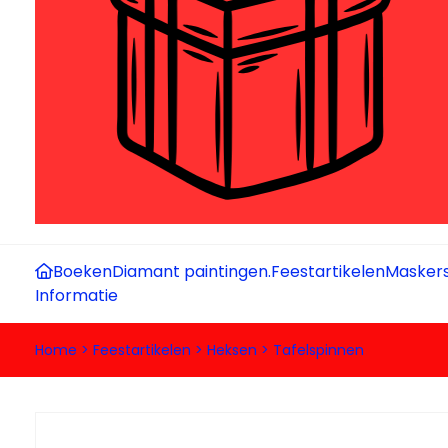
Boeken
Diamant paintingen.
Feestartikelen
Maskers
Informatie
Home
>
Feestartikelen
>
Heksen
>
Tafelspinnen