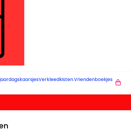
jaardagskaarsjes
Verkleedkisten.
Vriendenboekjes
nen