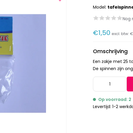
Model:
tafelspinn
Nog 
€1,50
excl. btw:
€
Omschrijving
Een zakje met 25 t
De spinnen zijn on
Op voorraad: 2
Levertijd: 1-2 werk