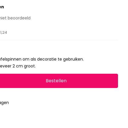
en
niet beoordeeld
1,24
afelspinnen om als decoratie te gebruiken.
geveer 2 cm groot.
Bestellen
dagen