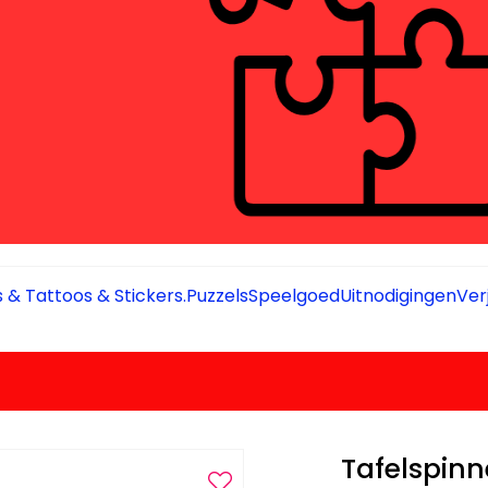
 & Tattoos & Stickers.
Puzzels
Speelgoed
Uitnodigingen
Ver
Tafelspin