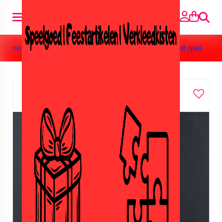
Zoeke
Home
>
Speelgoed
>
Buiten speelgoed
>
Waterbal spel