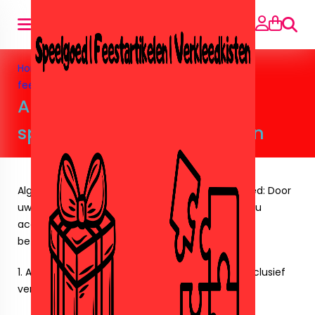
Searc
Home
»
Algemene voorwaarden speelgoed en
feestartikelen
Algemene voorwaarden
speelgoed en feestartikelen
Algemene voorwaarden feestartikelen/speelgoed: Door
uw bestelling te plaatsen geeft u te kennen dat u
accoord gaat met onze leverings- en
betalingsvoorwaarden.
1. Alle genoemde prijzen zijn inclusief b.t.w. en exclusief
verzendkosten.