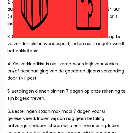
2. Als u de bestelling geplaatst heeft ontvangt u
automatisch bericht en verzenden wij u binnen 24 uur
(48 tijdens vakantietijd) een email met de totaalprijs
inclusief verzendkosten.
3. Standaard probeert Kidsverkleedkist uw bestelling te
verzenden als brievenbuspost, indien niet mogelijk wordt
het pakketpost.
4. Kidsverkleedkist is niet verantwoordelijk voor verlies
en/of beschadiging van de goederen tijdens verzending
door TNT post.
5. Betalingen dienen binnen 7 dagen op onze rekening te
zijn bijgeschreven.
6. Bestellingen staan maximaal 7 dagen voor u
gereserveerd. Indien wij dan nog geen betaling
ontvangen hebben sturen wij u een herinnering. Indien
wij geen reactie ontvangen, nemen wij de goederen