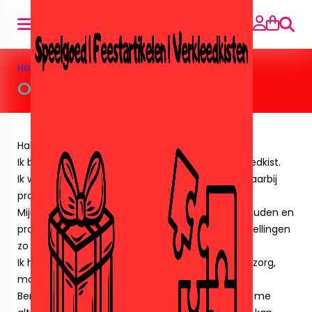
Searc
Home
»
Over mij
Over mij
Hallo klanten en bezoekers,
Ik ben Petra, eigenaresse van website Kidsverkleedkist.
Ik wil speelgoed en feestartikelen verkopen en daarbij
proberen de goedkoopste te zijn.
Mijn streven is om de klanten graag tevreden houden en
probeer dagelijks de mail te beantwoorden, bestellingen
zo snel mogelijk te versturen.
Ik heb naast de website een gewone baan in de zorg,
maar de website is me 2e kindje zeg ik altijd.
Ben je op zoek naar artikelen of thema`s je mag me