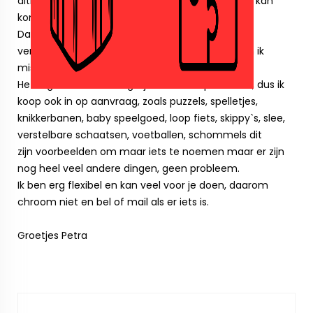
altijd bellen of mailen dan ga ik kijken of ik eraan kan
komen en voor welke prijs.
Daarnaast mag je altijd de verlanglijstjes voor
verjaardagen of feestdagen mailen ook dan kan ik
misschien helpen.
Het is gewoon niet mogelijk om alles op te slaan, dus ik
koop ook in op aanvraag, zoals puzzels, spelletjes,
knikkerbanen, baby speelgoed, loop fiets, skippy`s, slee,
verstelbare schaatsen, voetballen, schommels dit
zijn voorbeelden om maar iets te noemen maar er zijn
nog heel veel andere dingen, geen probleem.
Ik ben erg flexibel en kan veel voor je doen, daarom
chroom niet en bel of mail als er iets is.
Groetjes Petra