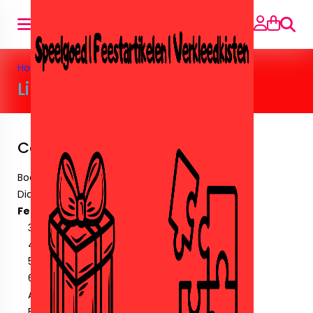
Searc
Home
»
Feestartikelen
»
Lillebi
Lillebi
Categories
Boeken
Diamant paintingen.
Feestartikelen
30 Jaar
40 jaar
50 jaar
60 jaar
Amika
Ballonnen