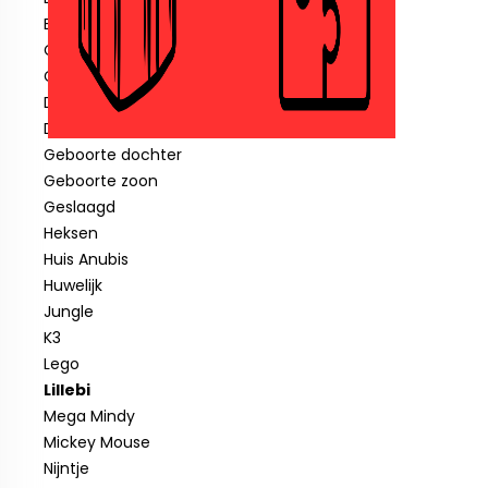
Blauwe piraat
Cars
Clown
Diverse feestartikelen
Donald Duck
Geboorte dochter
Geboorte zoon
Geslaagd
Heksen
Huis Anubis
Huwelijk
Jungle
K3
Lego
Lillebi
Mega Mindy
Mickey Mouse
Nijntje