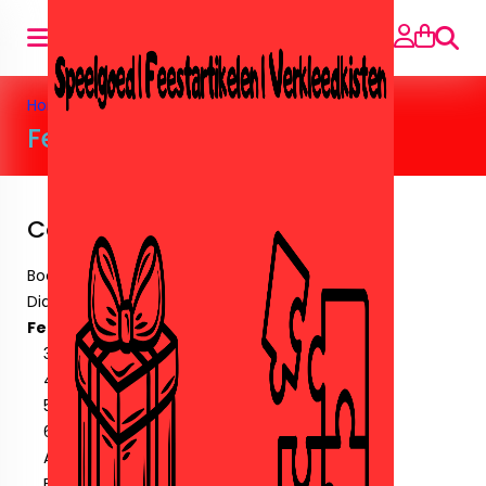
Searc
Home
»
Feestartikelen
Feestartikelen
Categories
Boeken
Diamant paintingen.
Feestartikelen
30 Jaar
40 jaar
50 jaar
60 jaar
Amika
Ballonnen