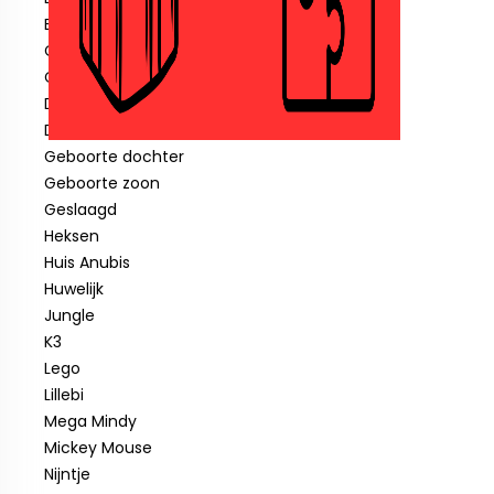
Blauwe piraat
Cars
Clown
Diverse feestartikelen
Donald Duck
Geboorte dochter
Geboorte zoon
Geslaagd
Heksen
Huis Anubis
Huwelijk
Jungle
K3
Lego
Lillebi
Mega Mindy
Mickey Mouse
Nijntje