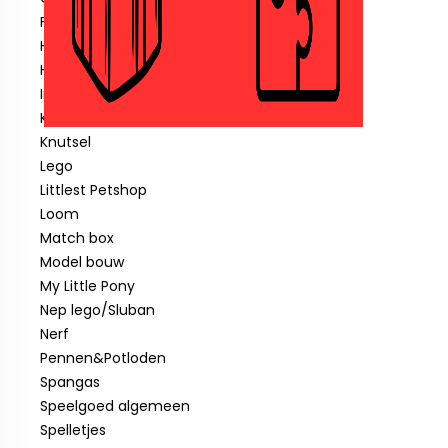
Fisher price
Hotwheels
Hout speelgoed
Indiaan
Klein speelgoed tot € 1,00
Knutsel
Lego
Littlest Petshop
Loom
Match box
Model bouw
My Little Pony
Nep lego/Sluban
Nerf
Pennen&Potloden
Spangas
Speelgoed algemeen
Spelletjes