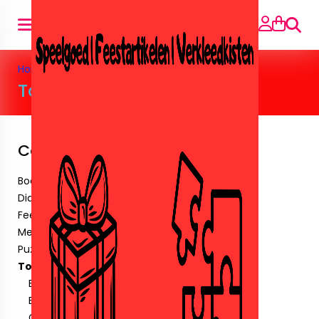
Searc
Home
»
Toys
Toys
Categories
Boeken
Diamant paintingen.
Feestartikelen
Meubels
Puzzels
Toys
Barbie&Poppen
Buiten speelgoed
Crystalbricks