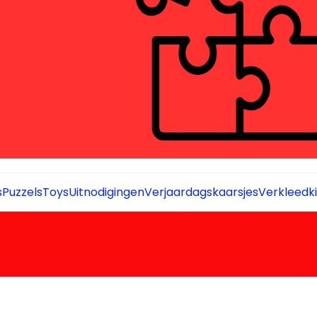
s
Puzzels
Toys
Uitnodigingen
Verjaardagskaarsjes
Verkleedki