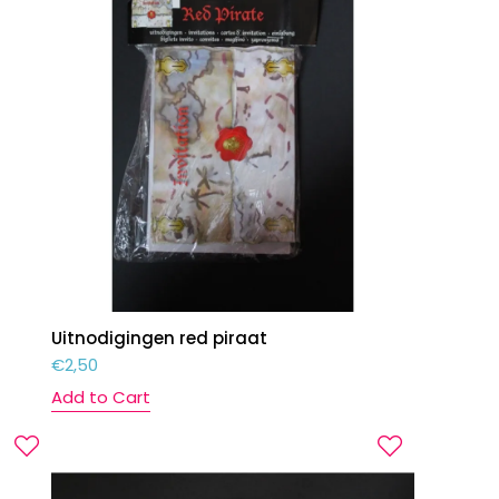
Uitnodigingen red piraat
€
2,50
Add to Cart