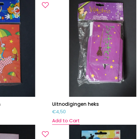
n
Uitnodigingen heks
€
4,50
Add to Cart