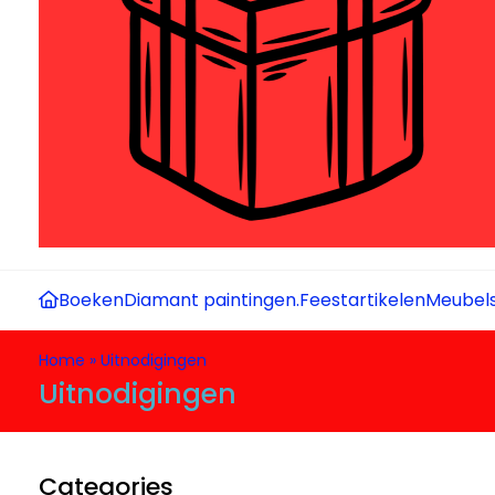
Boeken
Diamant paintingen.
Feestartikelen
Meubel
Home
»
Uitnodigingen
Uitnodigingen
Categories