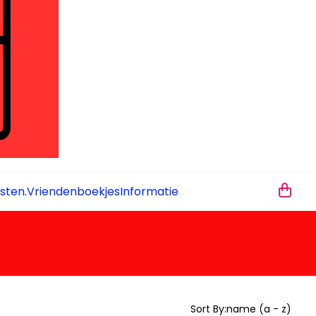
sten.
Vriendenboekjes
Informatie
Sort By:
name (a - z)