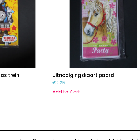
as trein
Uitnodigingskaart paard
€
2,25
Add to Cart