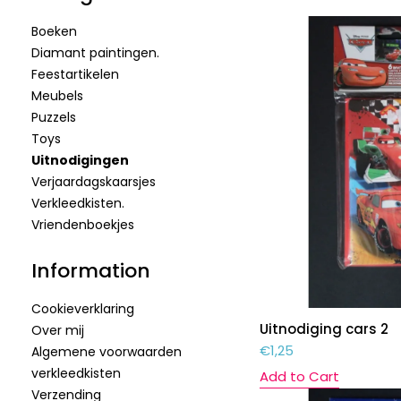
Boeken
Diamant paintingen.
Feestartikelen
Meubels
Puzzels
Toys
Uitnodigingen
Verjaardagskaarsjes
Verkleedkisten.
Vriendenboekjes
Information
Cookieverklaring
Uitnodiging cars 2
Over mij
€
1,25
Algemene voorwaarden
verkleedkisten
Add to Cart
Verzending