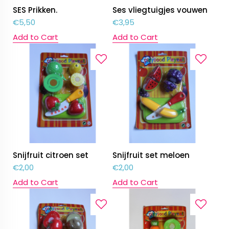
SES Prikken.
Ses vliegtuigjes vouwen
€
5,50
€
3,95
Add to Cart
Add to Cart
Snijfruit citroen set
Snijfruit set meloen
€
2,00
€
2,00
Add to Cart
Add to Cart