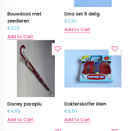
Bouwdoos met
Dino set 6 delig
zeedieren
€
2,50
€
3,25
Add to Cart
Add to Cart
Disney paraplu
Dokterskoffer klein
€
4,95
€
5,50
Add to Cart
Add to Cart