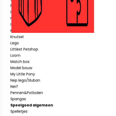
Fisher price
Hotwheels
Hout speelgoed
Indiaan
Klein speelgoed tot € 1,00
Knutsel
Lego
Littlest Petshop
Loom
Match box
Model bouw
My Little Pony
Nep lego/Sluban
Nerf
Pennen&Potloden
Spangas
Speelgoed algemeen
Spelletjes