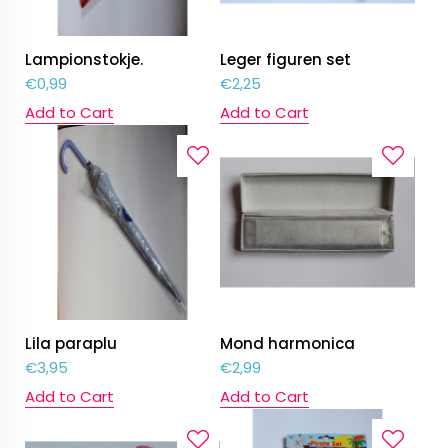
Lampionstokje.
Leger figuren set
€
0,99
€
2,25
Add to Cart
Add to Cart
Lila paraplu
Mond harmonica
€
3,95
€
2,99
Add to Cart
Add to Cart