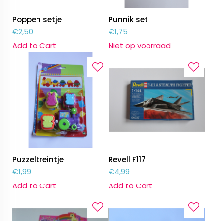
Poppen setje
Punnik set
€
2,50
€
1,75
Add to Cart
Niet op voorraad
Puzzeltreintje
Revell F117
€
1,99
€
4,99
Add to Cart
Add to Cart