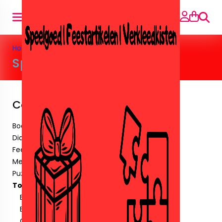
Searc
Home
»
Toys
»
Speelgoed algemeen
Speelgoed algemeen
Categories
Boeken
Diamant paintingen.
Feestartikelen
Meubels
Puzzels
Toys
Barbie&Poppen
Buiten speelgoed
Crystalbricks