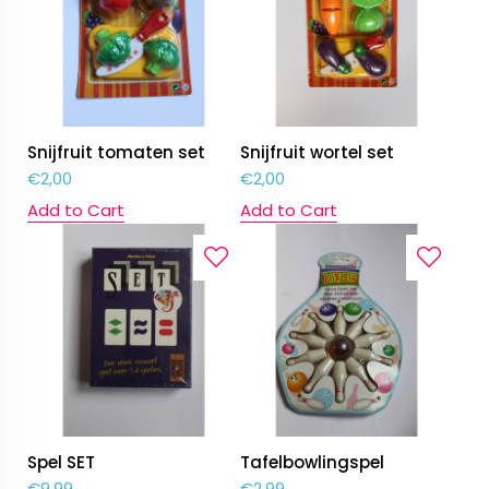
Snijfruit tomaten set
Snijfruit wortel set
€
2,00
€
2,00
Add to Cart
Add to Cart
Spel SET
Tafelbowlingspel
€
9,99
€
2,99