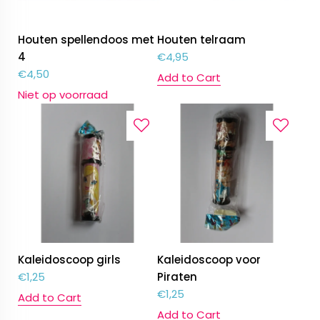
Houten spellendoos met
Houten telraam
4
€
4,95
€
4,50
Add to Cart
Niet op voorraad
Kaleidoscoop girls
Kaleidoscoop voor
€
1,25
Piraten
€
1,25
Add to Cart
Add to Cart