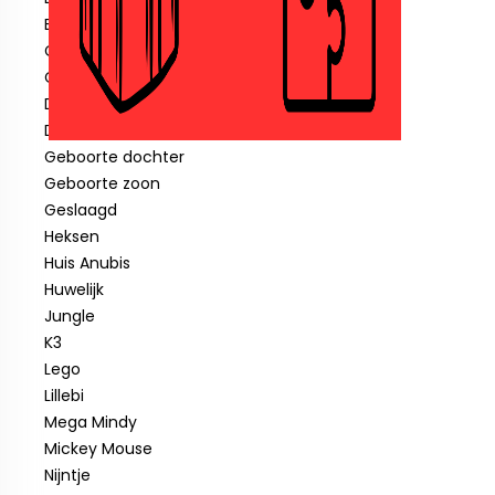
Blauwe piraat
Cars
Clown
Diverse feestartikelen
Donald Duck
Geboorte dochter
Geboorte zoon
Geslaagd
Heksen
Huis Anubis
Huwelijk
Jungle
K3
Lego
Lillebi
Mega Mindy
Mickey Mouse
Nijntje