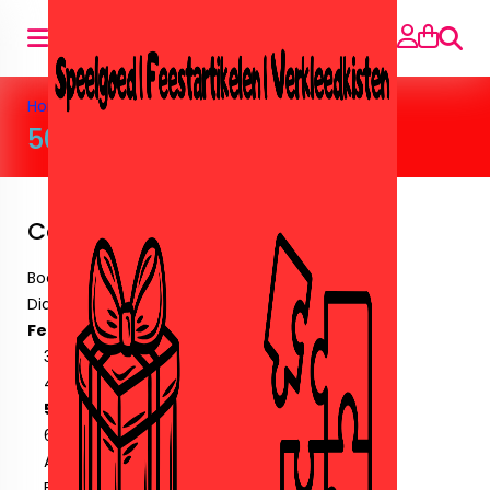
Searc
Home
»
Feestartikelen
»
50 jaar
50 jaar
Categories
Boeken
Diamant paintingen.
Feestartikelen
30 Jaar
40 jaar
50 jaar
60 jaar
Amika
Ballonnen