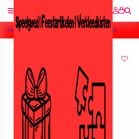
Searc
Home
»
Feestartikelen
»
Amika
»
Amika feestzakjes