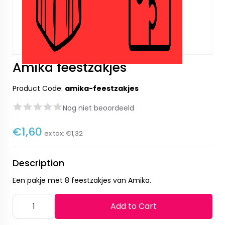
Amika feestzakjes
Product Code:
amika-feestzakjes
Nog niet beoordeeld
€1,60
ex tax:
€1,32
Description
Een pakje met 8 feestzakjes van Amika.
Add to Cart