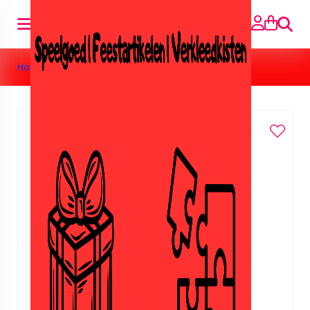
Searc
Home
»
Auto stickers boerderij