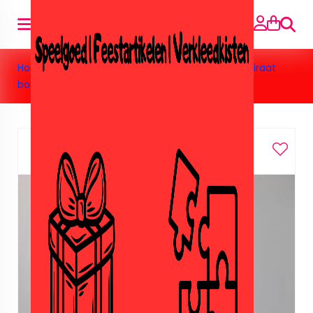
Searc
Home
»
Feestartikelen
»
Blauwe piraat
»
Blauwe piraat
borden