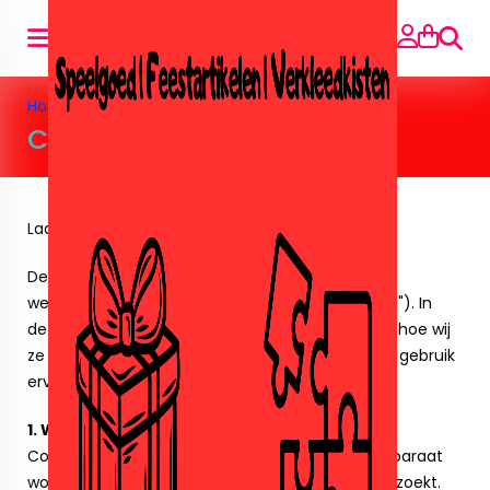
Searc
Home
»
Cookieverklaring
Cookieverklaring
Laatst bijgewerkt op: 8-11-2023
Deze Cookieverklaring is van toepassing op deze
webshop (hierna te noemen "de Website" of "wij"). In
deze verklaring wordt uitgelegd wat cookies zijn, hoe wij
ze gebruiken en welke controle u heeft over het gebruik
ervan.
1. Wat zijn cookies?
Cookies zijn kleine tekstbestanden die op uw apparaat
worden opgeslagen wanneer u onze Website bezoekt.