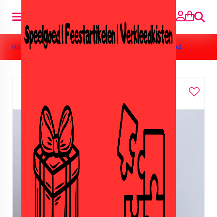
Searc
Home
»
Toys
»
Hotwheels
»
Hotwheel Tarmac rood