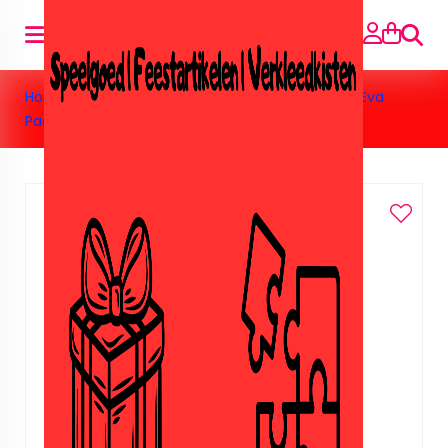
Searc
Home
»
Toys
»
Barbie&Poppen
»
kids fun prinses Eva
Paars.