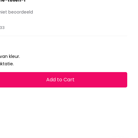
ne-tollen-1
niet beoordeeld
33
 van kleur.
ktatie.
Add to Cart