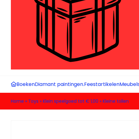
Boeken
Diamant paintingen.
Feestartikelen
Meubel
Home
»
Toys
»
Klein speelgoed tot € 1,00
»
Kleine tollen