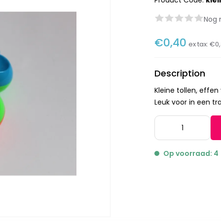
Product Code:
klei
Nog 
€0,40
ex tax:
€0,
Description
Kleine tollen, effen
Leuk voor in een tra
Op voorraad: 4