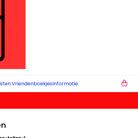
sten.
Vriendenboekjes
Informatie
en