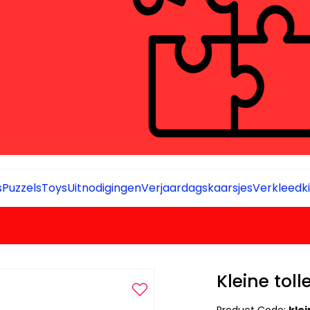
s
Puzzels
Toys
Uitnodigingen
Verjaardagskaarsjes
Verkleedki
Kleine toll