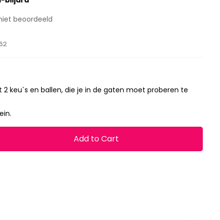
-biljard
niet beoordeeld
62
et 2 keu`s en ballen, die je in de gaten moet proberen te
ein.
Add to Cart