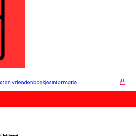
sten.
Vriendenboekjes
Informatie
d