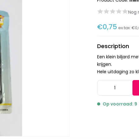
Product Code:
mini
Nog 
€0,75
ex tax:
€0,
Description
Een klein biljard m
krijgen.
Hele uitdaging zo kl
Op voorraad: 9