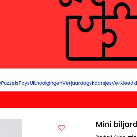
s
Puzzels
Toys
Uitnodigingen
Verjaardagskaarsjes
Verkleedki
Mini biljar