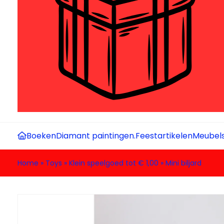
Boeken
Diamant paintingen.
Feestartikelen
Meubel
Home
»
Toys
»
Klein speelgoed tot € 1,00
»
Mini biljard