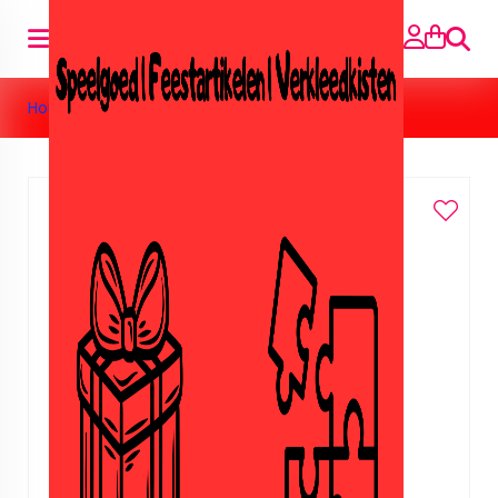
Searc
Home
»
Opwindbare prinses