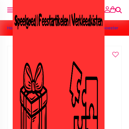
Searc
Home
»
Toys
»
Pennen&Potloden
»
Potlood Assepoester