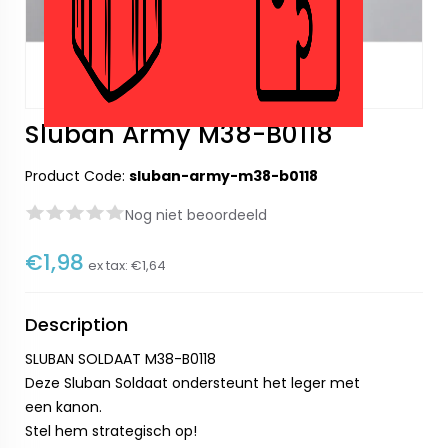
Sluban Army M38-B0118
Product Code:
sluban-army-m38-b0118
Nog niet beoordeeld
€1,98
ex tax:
€1,64
Description
SLUBAN SOLDAAT M38-B0118
Deze Sluban Soldaat ondersteunt het leger met
een kanon.
Stel hem strategisch op!