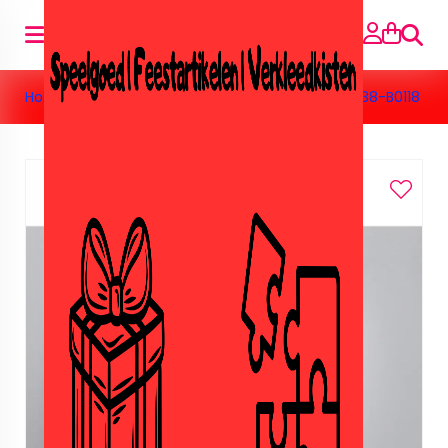
Searc
Home
»
Toys
»
Nep lego/Sluban
»
Sluban Army M38-B0118