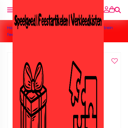
Searc
Home
»
Feestartikelen
»
Thomas trein
»
Thomas trein
feestzakjes