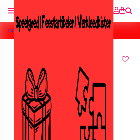
Searc
Home
»
Uitnodigingen heks