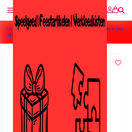
Searc
Home
»
Feestartikelen
»
Vlaggenlijnen
»
Vlaggenlijn 4 jaar
10 meter