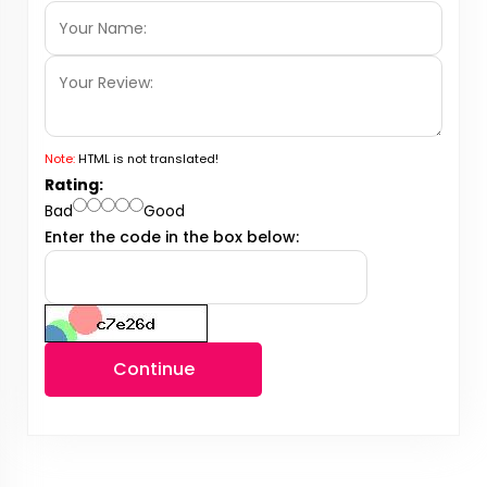
Note:
HTML is not translated!
Rating:
Bad
Good
Enter the code in the box below:
Continue