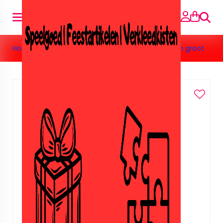
Searc
Home
»
Vriendenboekjes
»
Vriendenboekje Frozen groot