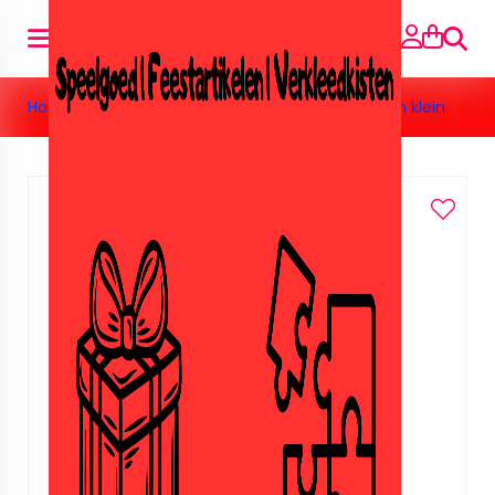
Searc
Home
»
Vriendenboekjes
»
Vriendenboekje Frozen klein