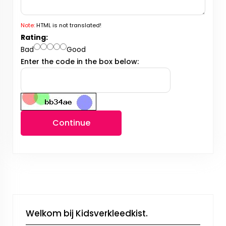
Note:
HTML is not translated!
Rating:
Bad
Good
Enter the code in the box below:
Continue
Welkom bij Kidsverkleedkist.