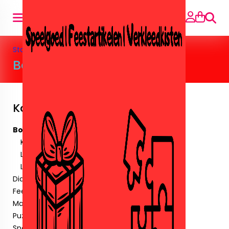
Suche
Startseite
»
Boeken
Boeken
Kategorien
Boeken
Kleurboeken
Leer/puzzel boekjes
Leesboeken
Diamant paintingen.
Feestartikelen
Maskers & Tattoos & Stickers.
Puzzels
Speelgoed