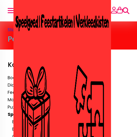
Suche
Startseite
»
Speelgoed
»
Pennen&Potloden
Pennen&Potloden
Kategorien
Boeken
Diamant paintingen.
Feestartikelen
Maskers & Tattoos & Stickers.
Puzzels
Speelgoed
Barbie&Poppen
Buiten speelgoed
Crystalbricks