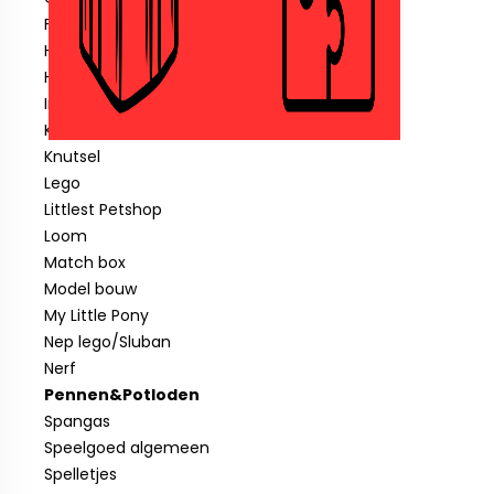
Fisher price
Hotwheels
Hout speelgoed
Indiaan
Klein speelgoed tot € 1,00
Knutsel
Lego
Littlest Petshop
Loom
Match box
Model bouw
My Little Pony
Nep lego/Sluban
Nerf
Pennen&Potloden
Spangas
Speelgoed algemeen
Spelletjes