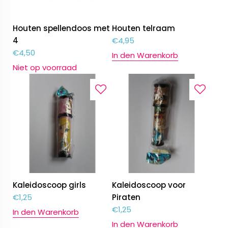
Houten spellendoos met
Houten telraam
4
€
4,95
€
4,50
In den Warenkorb
Niet op voorraad
Kaleidoscoop girls
Kaleidoscoop voor
€
1,25
Piraten
€
1,25
In den Warenkorb
In den Warenkorb