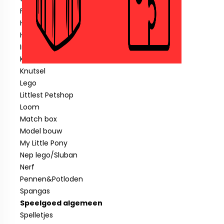
Fisher price
Hotwheels
Hout speelgoed
Indiaan
Klein speelgoed tot € 1,00
Knutsel
Lego
Littlest Petshop
Loom
Match box
Model bouw
My Little Pony
Nep lego/Sluban
Nerf
Pennen&Potloden
Spangas
Speelgoed algemeen
Spelletjes