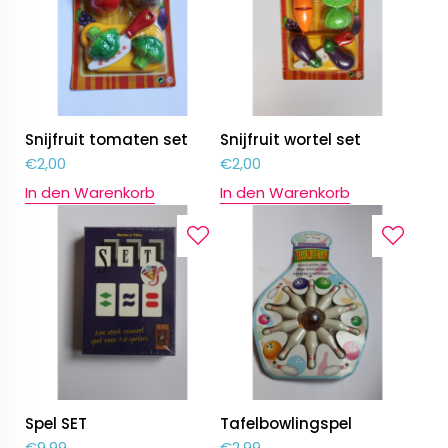
Snijfruit tomaten set
Snijfruit wortel set
€
2,00
€
2,00
In den Warenkorb
In den Warenkorb
Spel SET
Tafelbowlingspel
€
9,99
€
2,99