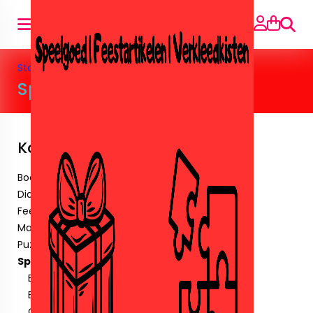
Suche
Startseite
»
Speelgoed
»
Speelgoed algemeen
Speelgoed algemeen
Kategorien
Boeken
Diamant paintingen.
Feestartikelen
Maskers & Tattoos & Stickers.
Puzzels
Speelgoed
Barbie&Poppen
Buiten speelgoed
Crystalbricks