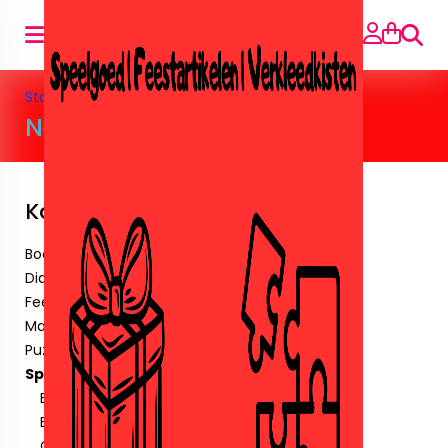
Suche
Startseite
»
Speelgoed
»
Nerf
Nerf
Kategorien
Boeken
Diamant paintingen.
Feestartikelen
Maskers & Tattoos & Stickers.
Puzzels
Speelgoed
Barbie&Poppen
Buiten speelgoed
Crystalbricks