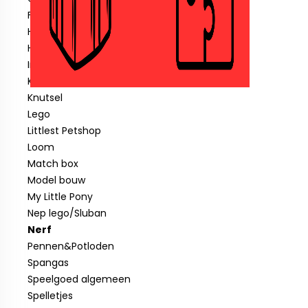
Fisher price
Hotwheels
Hout speelgoed
Indiaan
Klein speelgoed tot € 1,00
Knutsel
Lego
Littlest Petshop
Loom
Match box
Model bouw
My Little Pony
Nep lego/Sluban
Nerf
Pennen&Potloden
Spangas
Speelgoed algemeen
Spelletjes