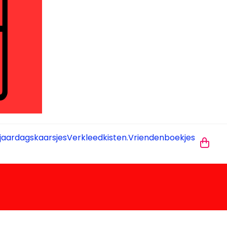
jaardagskaarsjes
Verkleedkisten.
Vriendenboekjes