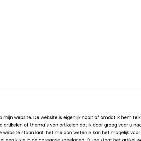
op mijn website. De website is eigenlijk nooit af omdat ik hem te
 artikelen of thema`s van artikelen dat ik daar graag voor u naa
op de website staan laat. het me dan weten ik kan het mogelijk v
 een kijkje in de categorie speelgoed. O, jee staat het artikel wa