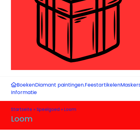
Boeken
Diamant paintingen.
Feestartikelen
Maskers
Informatie
Startseite
»
Speelgoed
»
Loom
Loom