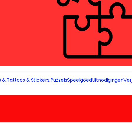
 & Tattoos & Stickers.
Puzzels
Speelgoed
Uitnodigingen
Ver