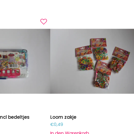
ncl bedeltjes
Loom zakje
€
0,49
In den Warenkorb