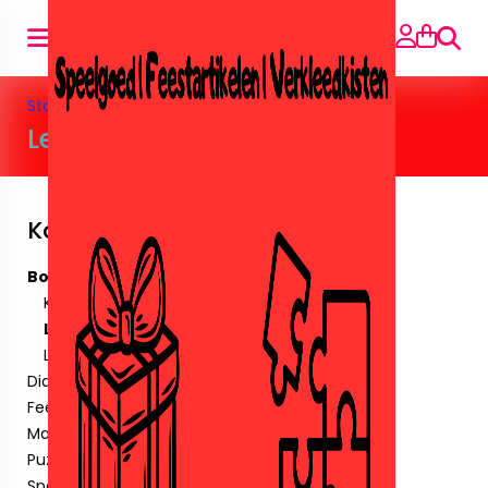
Suche
Startseite
»
Boeken
»
Leer/puzzel boekjes
Leer/puzzel boekjes
Kategorien
Boeken
Kleurboeken
Leer/puzzel boekjes
Leesboeken
Diamant paintingen.
Feestartikelen
Maskers & Tattoos & Stickers.
Puzzels
Speelgoed