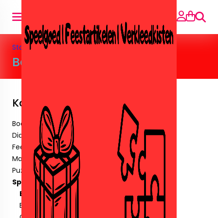
Suche
Startseite
»
Speelgoed
»
Barbie&Poppen
Barbie&Poppen
Kategorien
Boeken
Diamant paintingen.
Feestartikelen
Maskers & Tattoos & Stickers.
Puzzels
Speelgoed
Barbie&Poppen
Buiten speelgoed
Crystalbricks