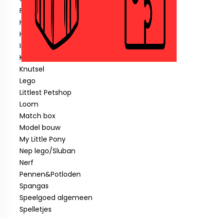
Fisher price
Hotwheels
Hout speelgoed
Indiaan
Klein speelgoed tot € 1,00
Knutsel
Lego
Littlest Petshop
Loom
Match box
Model bouw
My Little Pony
Nep lego/Sluban
Nerf
Pennen&Potloden
Spangas
Speelgoed algemeen
Spelletjes